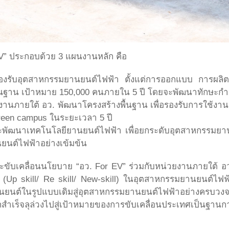
EV” ประกอบด้วย 3 แผนงานหลัก คือ
องรับอุตสาหกรรมยานยนต์ไฟฟ้า ตั้งแต่การออกแบบ การผล
้นฐาน เป้าหมาย 150,000 คนภายใน 5 ปี โดยจะพัฒนาทักษะกำลั
งานภายใต้ อว. พัฒนาโครงสร้างพื้นฐาน เพื่อรองรับการใช้งานย
Green campus ในระยะเวลา 5 ปี
ละพัฒนาเทคโนโลยียานยนต์ไฟฟ้า เพื่อยกระดับอุตสาหกรรมยา
ยนต์ไฟฟ้าอย่างเข้มข้น
อมจะขับเคลื่อนนโยบาย “อว. For EV” ร่วมกับหน่วยงานภายใต
ม่ (Up skill/ Re skill/ New-skill) ในอุตสาหกรรมยานยนต์
ยานยนต์ในรูปแบบเดิมสู่อุตสาหกรรมยานยนต์ไฟฟ้าอย่างครบว
ำเร็จลุล่วงไปสู่เป้าหมายของการขับเคลื่อนประเทศเป็นฐานก