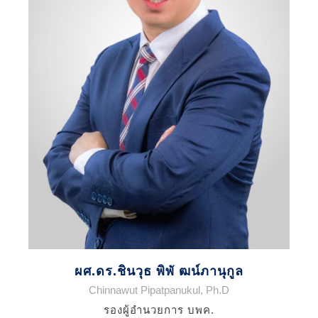
ผศ.ดร.ชินวุธ พิพั ฒน์ภานุกูล
Chinnawut Pipatpanukul, Ph.D
รองผู้อำนวยการ บพค.