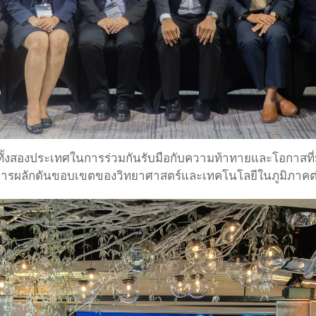
ทั้งสองประเทศในการร่วมกันรับมือกับความท้าทายและโอกาสที
ารผลักดันขอบเขตของวิทยาศาสตร์และเทคโนโลยีในภูมิภาคต