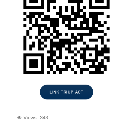
LINK TRIUP ACT
Views :
343