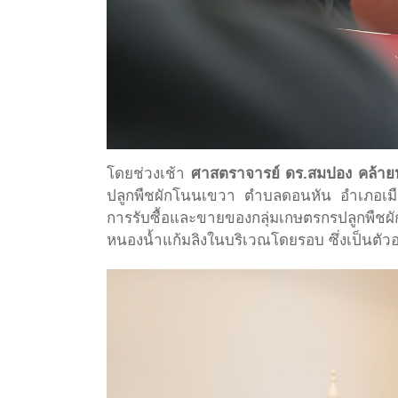
โดยช่วงเช้า
ศาสตราจารย์ ดร.สมปอง คล้า
ปลูกพืชผักโนนเขวา ตำบลดอนหัน อำเภอเมือง
การรับซื้อและขายของกลุ่มเกษตรกรปลูกพืชผ
หนองน้ำแก้มลิงในบริเวณโดยรอบ ซึ่งเป็นตัวอย