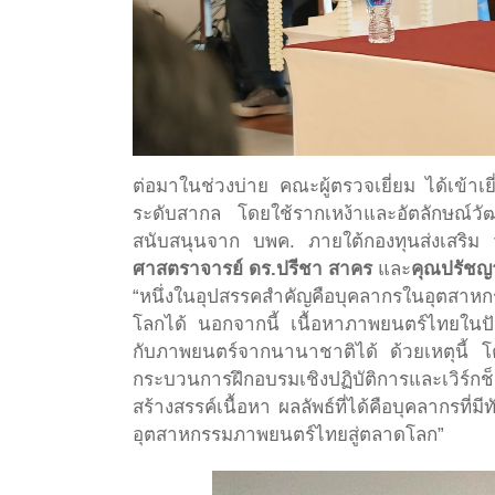
ต่อมาในช่วงบ่าย คณะผู้ตรวจเยี่ยม ได้เข้
ระดับสากล โดยใช้รากเหง้าและอัตลักษณ์วั
สนับสนุนจาก บพค. ภายใต้กองทุนส่งเสริม
ศาสตราจารย์ ดร.ปรีชา สาคร
และ
คุณปรัชญา
“หนึ่งในอุปสรรคสำคัญคือบุคลากรในอุตสาห
โลกได้ นอกจากนี้ เนื้อหาภาพยนตร์ไทยในป
กับภาพยนตร์จากนานาชาติได้ ด้วยเหตุนี้ โค
กระบวนการฝึกอบรมเชิงปฏิบัติการและเวิร์กช็
สร้างสรรค์เนื้อหา ผลลัพธ์ที่ได้คือบุคลากร
อุตสาหกรรมภาพยนตร์ไทยสู่ตลาดโลก”