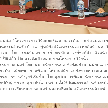
าเยี่ยมชม “โครงการการวิจัยและพัฒนายกระดับการเขียนบทภาพ
ฒนธรรมล้านช้าง” ณ ศูนย์ศิลปวัฒนธรรมและหอศิลป์ มหาวิทย
 ววน. โดย รองศาสตราจารย์ ดร.นิยม วงศ์พงษ์คำ หัวหน้าโ
 ปิ่นแก้ว
ได้กล่าวถึงเป้าหมายของโครงการวิจัยนี้ว่า
กรรมภาพยนตร์ โดยเฉพาะนักเขียนบท ซึ่งยังมีจำนวนน้อยแ
ัจจุบัน แม้จะพยายามพัฒนาให้ร่วมสมัย แต่ยังขาดความแปลกใ
รงการฯ นี้จึงถูกริเริ่มขึ้น โดยมุ่งเน้นการพัฒนานักเขียน
อปกับผู้เชี่ยวชาญระดับโลก พร้อมทั้งใช้วัฒนธรรมล้านช้างที
ที่มีทักษะการเขียนบทภาพยนตร์ ผลงานที่สะท้อนวัฒนธรรมล้านช้