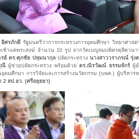
ิศรภักดี
รัฐมนตรีว่าการกระทรวงการอุดมศึกษา วิทยาศาสตร์
ช้าแด่พระสงฆ์ จำนวน 10 รูป จากวัดเบญจมบพิตรดุสิตวนาร
ย์ ดร.ศุภชัย ปทุมนากุล
ปลัดกระทรวง
นางสาววราภรณ์ รุ่ง
ุณี
ผู้ช่วยปลัดกระทรวง พร้อมด้วย
ดร.ณิรวัฒน์ ธรรมจักร์
ผู้
ดมศึกษา การวิจัยและการสร้างนวัตกรรม (บพค.) ผู้บริหารห
า 2 สป.อว. (ศรีอยุธยา)