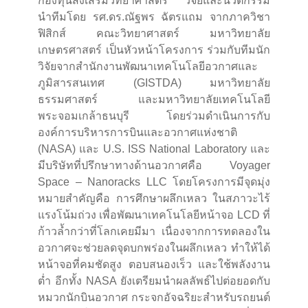
กองทุนส่งเสริมวิทยาศาสตร์ วิจัยและนวัตกรรม
นำทีมโดย รศ.ดร.ณัฐพร ฉัตรแถม จากภาควิชา
ฟิสิกส์ คณะวิทยาศาสตร์ มหาวิทยาลัย
เกษตรศาสตร์ เป็นหัวหน้าโครงการ ร่วมกับทีมนัก
วิจัยจากสำนักงานพัฒนาเทคโนโลยีอวกาศและ
ภูมิสารสนเทศ (GISTDA) มหาวิทยาลัย
ธรรมศาสตร์ และมหาวิทยาลัยเทคโนโลยี
พระจอมเกล้าธนบุรี โดยร่วมดำเนินการกับ
องค์การบริหารการบินและอวกาศแห่งชาติ
(NASA) และ U.S. ISS National Laboratory และ
มีบริษัทที่ปรึกษาทางด้านอวกาศคือ Voyager
Space – Nanoracks LLC โดยโครงการมีจุดมุ่ง
หมายสำคัญคือ การศึกษาผลึกเหลว ในสภาวะไร้
แรงโน้มถ่วง เพื่อพัฒนาเทคโนโลยีหน้าจอ LCD ที่
ก้าวล้ำกว่าที่โลกเคยมีมา เนื่องจากการทดลองใน
อวกาศจะช่วยลดจุดบกพร่องในผลึกเหลว ทำให้ได้
หน้าจอที่คมชัดสูง ตอบสนองเร็ว และใช้พลังงาน
ต่ำ อีกทั้ง NASA ยังเตรียมนำผลลัพธ์ไปต่อยอดกับ
หมวกนักบินอวกาศ กระจกอัจฉริยะสำหรับรถยนต์