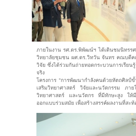
ภายในงาน รศ.ดร.พิพัฒน์ฯ ได้เดินชมนิทรร
วิทยาลัยชุมชน ผศ.ดร.วิทวัน จันทร คณบดีค
วิจัย ซึ่งได้ร่วมกันถ่ายทอดกระบวนการเรียนรู
จริง
โครงการ “การพัฒนากำลังคนด้วยหัตถศิลป์ขั้น
เสริมวิทยาศาสตร์ วิจัยและนวัตกรรม ภาย
วิทยาศาสตร์ และนวัตกร ที่มีทักษะสูง ให้ม
ออกแบบร่วมสมัย เพื่อสร้างสรรค์ผลงานที่สะ