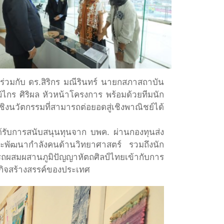
วมกับ ดร.สิริกร มณีรินทร์ นายกสภาสถาบัน
กร ศิริผล หัวหน้าโครงการ พร้อมด้วยทีมนัก
เชิงนวัตกรรมที่สามารถต่อยอดสู่เชิงพาณิชย์ได้
ได้รับการสนับสนุนทุนจาก บพค. ผ่านกองทุนส่ง
ะพัฒนากำลังคนด้านวิทยาศาสตร์ รวมถึงนัก
ารถผสมผสานภูมิปัญญาหัตถศิลป์ไทยเข้ากับการ
ฐกิจสร้างสรรค์ของประเทศ