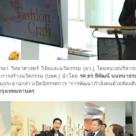
มศึกษา วิทยาศาสตร์ วิจัยและนวัตกรรม (อว.) โดยหน่วยบริห
ละการสร้างนวัตกรรม (บพค.) นำโดย
รศ.ดร.พิพัฒน์ นนทนาธร
นประธานกล่าวเปิดนิทรรศการ “การพัฒนากำลังคนด้วยหัตถศิลป์
งกรุงเทพมหานคร