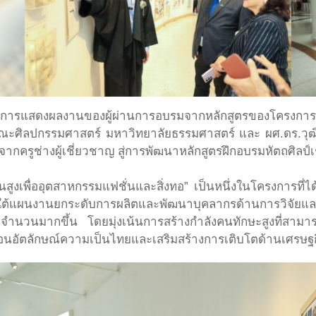
ศการแสดงผลงานของผู้ผ่านการอบรมจากหลักสูตรของโครงการร่
ณะศิลปกรรมศาสตร์ มหาวิทยาลัยธรรมศาสตร์ และ ผศ.ดร.วุฒิไ
้จากครูช่างผู้เชี่ยวชาญ สู่การพัฒนาหลักสูตรฝึกอบรมหัตถศิลป์
สูงเพื่ออุตสาหกรรมแฟชั่นและสิ่งทอ” เป็นหนึ่งในโครงการที่
ใต้แผนงานยกระดับการผลิตและพัฒนาบุคลากรด้านการวิจัยแล
ีจำนวนมากขึ้น โดยมุ่งเน้นการสร้างกำลังคนทักษะสูงที่สาม
ท้อนอัตลักษณ์ความเป็นไทยและเสริมสร้างการเติบโตด้านเศรษ