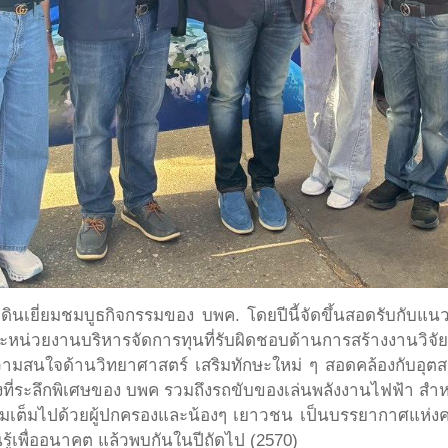
้เดินเยี่ยมชมบูธกิจกรรมของ บพค. โดยปีนี้จัดขึ้นสอดรับกับแ
หน่วยงานบริหารจัดการทุนที่รับผิดชอบด้านการสร้างงานวิจั
ีความสนใจด้านวิทยาศาสตร์ เสริมทักษะใหม่ ๆ สอดคล้องกับอ
องที่ระลึกพิเศษของ บพค รวมถึงรถขับของเล่นพลังงานไฟฟ้า สำหร
ามเต็มไปด้วยผู้ปกครองและน้องๆ เยาวชน เป็นบรรยากาศแห่งค
ู้เพื่ออนาคต แล้วพบกันในปีถัดไป (2570)