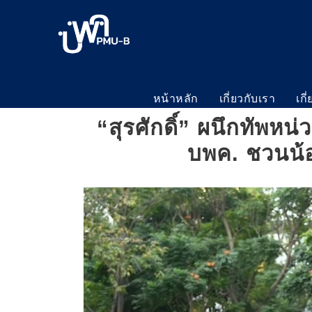
หน้าหลัก
เกี่ยวกับเรา
เกี
“สุรศักดิ์” ผนึกทัพห
บพค. ชวนน้