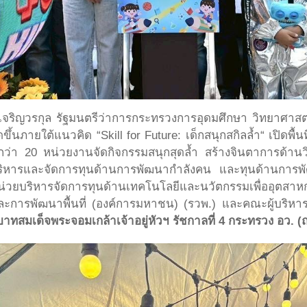
ันธ์เจริญวรกุล รัฐมนตรีว่าการกระทรวงการอุดมศึกษา วิทยาศาสต
ัดขึ้นภายใต้แนวคิด “Skill for Future: เด็กสนุกสกิลล้ำ“ เปิด
กว่า 20 หน่วยงานจัดกิจกรรมสนุกสุดล้ำ สร้างจินตาการด้าน
ิหารและจัดการทุนด้านการพัฒนากำลังคน และทุนด้านการพั
รหน่วยบริหารจัดการทุนด้านเทคโนโลยีและนวัตกรรมเพื่ออุตสา
ละการพัฒนาพื้นที่ (องค์การมหาชน) (รวพ.) และคณะผู้บริห
ทสมเด็จพระจอมเกล้าเจ้าอยู่หัวฯ รัชกาลที่ 4 กระทรวง อว. 