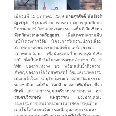
เมื่อวันที่ 15 มกราคม 2569
นายสุรศักดิ์ พันธ์เจริ
ญวรกุล
รัฐมนตรีว่าการกระทรวงการอุดมศึกษา
วิทยาศาสตร์ วิจัยและนวัตกรรม ลงพื้นที่
วัดเชิงท่า
จังหวัดพระนครศรีอยุธยา
เพื่อติดตามความคืบ
หน้าโครงการวิจัย “โครงการวิเคราะห์การเสื่อม
สภาพสีของจิตรกรรมฝาผนังด้วยเครื่องจำลอง
สภาพแวดล้อม เพื่อพัฒนากลไกการอนุรักษ์เชิง
รุก” ซึ่งเป็นหนึ่งในโครงการตามนโยบาย Quick
Win ของกระทรวง อว. พร้อมเน้นย้ำถึงความ
สำคัญของการใช้วิทยาศาสตร์ วิจัยและนวัตกรรม
เป็นกลไกในการอนุรักษ์มรดกทางศิลปวัฒนธรรม
ของชาติอย่างยั่งยืน โดยมี
นางสาวพิมพ์พร ชีวา
นันท์
เลขานุการรัฐมนตรีว่าการกระทรวง อว.
รศ.ดร.วีระพงษ์ แพสุวรรณ
ประธานคณะ
อนุกรรมการประจำหน่วยบริหารจัดการทุนด้าน
เทคโนโลยีและนวัตกรรมเพื่ออุตสาหกรรมแห่ง
อนาคต
ดร.สุภาวดี สุวรรณประทีป
ที่ปรึกษาคณะ