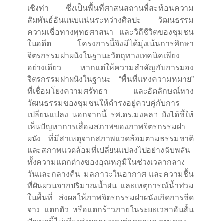
เชิงท่า ซึ่งเป็นพื้นที่ศาสนสถานที่สะท้อนความ
สัมพันธ์อันแนบแน่นระหว่างศิลปะ วัฒนธรรม
ความเชื่อทางพุทธศาสนา และวิถีชีวิตของชุมชน
ในอดีต โครงการนี้จึงมิได้มุ่งเน้นการศึกษา
จิตรกรรมฝาผนังในฐานะวัตถุทางเทคนิคเพียง
อย่างเดียว หากแต่ให้ความสำคัญกับการมอง
จิตรกรรมฝาผนังในฐานะ “พื้นที่แห่งความหมาย”
ที่เชื่อมโยงความศรัทธา และอัตลักษณ์ทาง
วัฒนธรรมของชุมชนให้ดำรงอยู่ควบคู่กับการ
เปลี่ยนแปลง นอกจากนี้ รศ.ดร.มงคลฯ ยังได้ชี้ให้
เห็นปัญหาการเสื่อมสภาพของภาพจิตรกรรมฝา
ผนัง ที่มีสาเหตุจากสภาพแวดล้อมตามธรรมชาติ
และสภาพแวดล้อมที่เปลี่ยนแปลงไปอย่างฉับพลัน
ทั้งความแตกต่างของอุณหภูมิในช่วงเวลากลาง
วันและกลางคืน มลภาวะในอากาศ และความชื้น
ที่ผันผวนจากปริมาณน้ำฝน และเหตุการณ์น้ำท่วม
ในพื้นที่ ส่งผลให้ภาพจิตรกรรมฝาผนังเกิดการซีด
จาง แตกตัว หรือแตกร้าวภายในระยะเวลาอันสั้น