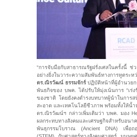
“การจับมือกับสาธารณรัฐฝรั่งเศสในครั้งนี
อย่างยิ่งในวาระความสัมพันธ์ทางการทูตระหว่
ดร.ณิรวัฒน์ ธรรมจักร์
ปฏิบัติหน้าที่ผู้อำน
พันธกิจของ บพค. ได้ปรับให้มุ่งเน้นการ “เร
ของชาติ โดยยังคงดำรงบทบาทผู้นำในการสนั
สะอาด และเทคโนโลยีชีวภาพ พร้อมทั้งให้น้ำ
ดร.ณิรวัฒน์ฯ กล่าวเพิ่มเติมว่า บพค. มอง H
ผลกระทบทางสังคมและเศรษฐกิจสำหรับอนาคตท
พันธุกรรมโบราณ (Ancient DNA) เพื่อถอดร
(STEM) กับศาสตร์ทางสังคมศาสตร์ มนุษยศา