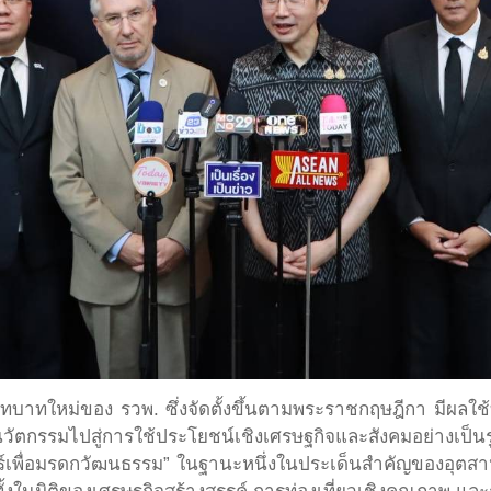
ทบาทใหม่ของ รวพ. ซึ่งจัดตั้งขึ้นตามพระราชกฤษฎีกา มีผลใช้บั
ะนวัตกรรมไปสู่การใช้ประโยชน์เชิงเศรษฐกิจและสังคมอย่างเ
สตร์เพื่อมรดกวัฒนธรรม” ในฐานะหนึ่งในประเด็นสำคัญของอุต