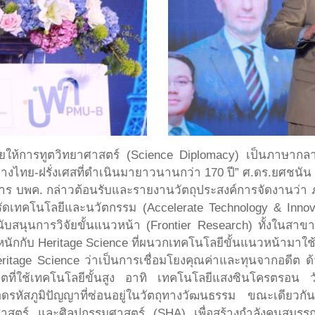
้ ช่วยให้การทูตวิทยาศาสตร์ (Science Diplomacy) เป็นภาษา
างไทย-ฝรั่งเศสที่ดำเนินมายาวนานกว่า 170 ปี” ศ.ดร.ยศชนัน 
วยการ บพค. กล่าวต้อนรับและรายงานวัตถุประสงค์การจัดงานว่า
่งรัดเทคโนโลยีและนวัตกรรม (Accelerate Technology & Innova
บสนุนการวิจัยขั้นแนวหน้า (Frontier Research) ทั้งในสาข
หนักกับ Heritage Science ที่ผนวกเทคโนโลยีขั้นแนวหน้ามาใ
eritage Science ว่าเป็นการเชื่อมโยงคุณค่าและทุนจากอดีต ด้ว
ี่ใช้เทคโนโลยีขั้นสูง อาทิ เทคโนโลยีแสงซินโครตรอน ว
หัสภูมิปัญญาที่ซ่อนอยู่ในวัตถุทางวัฒนธรรม ขณะเดียวกันย
สตร์ และศิลปกรรมศาสตร์ (SHA) เพื่อสร้างกำลังคนสมรรถน