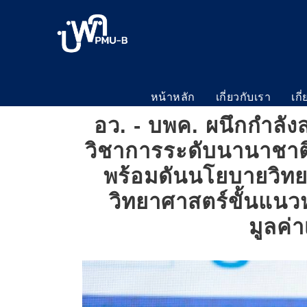
หน้าหลัก
เกี่ยวกับเรา
เกี
อว. - บพค. ผนึกกำลั
วิชาการระดับนานาชาติ
พร้อมดันนโยบายวิทย
วิทยาศาสตร์ขั้นแนว
มูลค่า