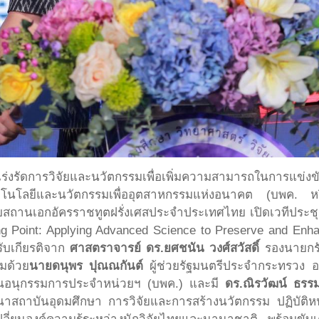
ร่งรัดการวิจัยและนวัตกรรมเพื่อเพิ่มความสามารถในการแข่งข
คโนโลยีและนวัตกรรมเพื่ออุตสาหกรรมแห่งอนาคต (บพค. 
กับสถานเอกอัครราชทูตฝรั่งเศสประจำประเทศไทย เปิดเวทีประช
g Point: Applying Advanced Science to Preserve and Enh
ับเกียรติจาก
ศาสตราจารย์ ดร.ยศชนัน วงศ์สวัสดิ์
รองนายกรั
มด้วย
นายดนุพร ปุณณกันต์
ผู้ช่วยรัฐมนตรีประจำกระทรวง 
านอนุกรรมการประจำหน่วยฯ (บพค.) และมี
ดร.ณิรวัฒน์ ธรรม
ถาบันอุดมศึกษา การวิจัยและการสร้างนวัตกรรม ปฏิบัติหน้