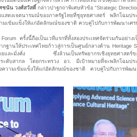
ในมิติของเศรษฐกิจสร้างสรรค์ การท่องเที่ยวเชิงคุณภาพ และ
ชนัน วงศ์สวัสดิ์
กล่าวปาฐกถาพิเศษหัวข้อ “Strategic Direction 
รแสดงเจตนารมณ์ของภาครัฐไทยที่ชูยุทธศาสตร์ พลิกโฉมประเท
มเข้มแข็งให้แก่อัตลักษณ์ของชาติ ควบคู่ไปกับการพัฒนาเศร
rum ครั้งนี้ถือเป็นเวทีแรกที่ทั้งสองประเทศจัดร่วมกันอย่า
ากฐานให้ประเทศไทยก้าวสู่การเป็นศูนย์กลางด้าน Heritage
ายและมั่งคั่ง ซึ่งล้วนเป็นทรัพยากรเชิงยุทธศาสตร์ขอ
ับในระดับสากล โดยกระทรวง อว. มีเป้าหมายที่จะพลิกโฉมประ
งความเข้มแข็งให้แก่อัตลักษณ์ของชาติ ควบคู่ไปกับการพัฒน