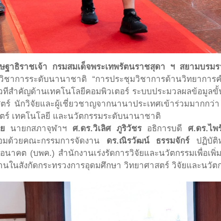
ิษฐาธิราชเจ้า กรมสมเด็จพระเทพรัตนราชสุดา ฯ สยามบรมรา
ิชาการระดับนานาชาติ “การประชุมวิชาการด้านวิทยาการคำนว
นเวทีสำคัญด้านเทคโนโลยีคอมพิวเตอร์ ระบบประมวลผลข้อมูลขั้น
าศาสตร์ นักวิจัยและผู้เชี่ยวชาญจากนานาประเทศเข้าร่วมมา
สตร์ เทคโนโลยี และนวัตกรรมระดับนานาชาติ
ทย
นายกสภาจุฬาฯ
ศ.ดร.วิเลิศ ภูริวัชร
อธิการบดี
ศ.ดร.ไพร
้อมด้วยคณะกรรมการจัดงาน
ดร.ณิรวัฒน์ ธรรมจักร์
ปฏิบัติ
อนาคต (บพค.) สำนักงานเร่งรัดการวิจัยและนวัตกรรมเพื่อเพิ
านในสังกัดกระทรวงการอุดมศึกษา วิทยาศาสตร์ วิจัยและนวัตกร