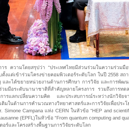
การ ความโดยสรุปว่า “ประเทศไทยมีส่วนร่วมในความร่วมมือท
นับตั้งแต่เข้าร่วมโครงข่ายคอมพิวเตอร์ระดับโลก ในปี 2558 ส
ญ และได้ขยายหน่วยงานด้านการศึกษา การวิจัย และการพัฒน
ร่วมมือระดับนานาชาติที่สำคัญหลายโครงการ รวมถึงการทดล
สริมการแลกเปลี่ยนความคิด และประสบการณ์ระหว่างนักวิจั
่มเติมในด้านการคำนวณทางวิทยาศาสตร์และการวิจัยเพื่อประโ
r. Simone Campana แห่ง CERN ในหัวข้อ “HEP and scientifi
 Lausanne (EPFL)ในหัวข้อ “From quantum computing and quant
อร์และโครงสร้างพื้นฐานการวิจัยระดับโลก