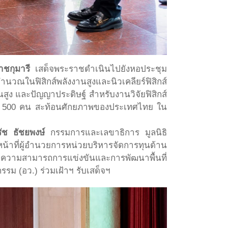
ชกุมารี
เสด็จพระราชดำเนินไปยังหอประชุม
ณในฟิสิกส์พลังงานสูงและนิวเคลียร์ฟิสิกส์
สูง และปัญญาประดิษฐ์ สำหรับงานวิจัยฟิสิกส์
กกว่า 500 คน สะท้อนศักยภาพของประเทศไทย ใน
ัช ธัชยพงษ์
กรรมการและเลขาธิการ มูลนิธิ
หน้าที่ผู้อำนวยการหน่วยบริหารจัดการทุนด้าน
่มความสามารถการแข่งขันและการพัฒนาพื้นที่
รม (อว.) ร่วมเฝ้าฯ รับเสด็จฯ