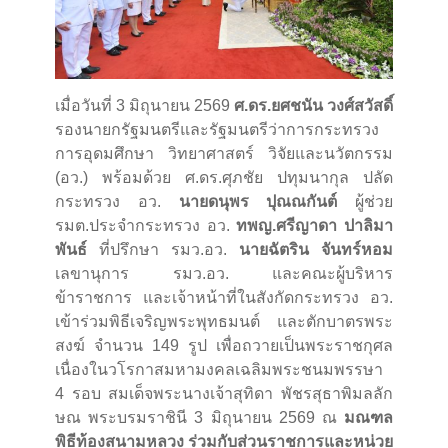
เมื่อวันที่ 3 มิถุนายน 2569
ศ.ดร.ยศชนัน วงศ์สวัสดิ์
รองนายกรัฐมนตรีและรัฐมนตรีว่าการกระทรวง
การอุดมศึกษา วิทยาศาสตร์ วิจัยและนวัตกรรม
(อว.) พร้อมด้วย ศ.ดร.ศุภชัย ปทุมนากุล ปลัด
กระทรวง อว.
นายดนุพร ปุณณกันต์
ผู้ช่วย
รมต.ประจำกระทรวง อว.
ทพญ.ศรีญาดา ปาลิมา
พันธ์
ที่ปรึกษา รมว.อว.
นายฉัตริน จันทร์หอม
เลขานุการ รมว.อว. และคณะผู้บริหาร
ข้าราชการ และเจ้าหน้าที่ในสังกัดกระทรวง อว.
เข้าร่วมพิธีเจริญพระพุทธมนต์ และตักบาตรพระ
สงฆ์ จำนวน 149 รูป เพื่อถวายเป็นพระราชกุศล
เนื่องในวโรกาสมหามงคลเฉลิมพระชนมพรรษา
4 รอบ สมเด็จพระนางเจ้าสุทิดา พัชรสุธาพิมลลัก
ษณ พระบรมราชินี 3 มิถุนายน 2569 ณ
มณฑล
พิธีท้องสนามหลวง ร่วมกับส่วนราชการและหน่วย