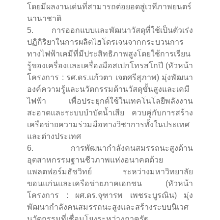
โดยมีผลงานเด่นที่สามารถต่อยอดสู่เวทีภาพยนตร์
นานาชาติ
5. การออกแบบและพัฒนาวัสดุที่ใช้เป็นตัวเร่ง
ปฏิกิริยาในการผลิตไฮโดรเจนจากกระบวนการ
ทางไฟฟ้าเคมีที่มีประสิทธิภาพสูงโดยใช้การเรียน
รู้ของเครื่องและเครื่องมือสเปกโทรสโกปี (หัวหน้า
โครงการ : รศ.ดร.แก้วตา เจตศรีสุภาพ) มุ่งพัฒนา
องค์ความรู้และนวัตกรรมด้านวัสดุขั้นสูงและเคมี
ไฟฟ้า เพื่อประยุกต์ใช้ในเทคโนโลยีพลังงาน
สะอาดและระบบบำบัดน้ำเสีย ควบคู่กับการสร้าง
เครือข่ายความร่วมมือทางวิชาการทั้งในประเทศ
และต่างประเทศ
6. การพัฒนากำลังคนสมรรถนะสูงด้าน
อุตสาหกรรมฐานชีวภาพแห่งอนาคตด้วย
แพลตฟอร์มธัชวิทย์ ระหว่างมหาวิทยาลัย
ขอนแก่นและเครือข่ายภาคเอกชน (หัวหน้า
โครงการ : ผศ.ดร.จุฑารพ เพชระบูรณิน) มุ่ง
พัฒนากำลังคนสมรรถนะสูงและสร้างระบบนิเวศ
นวัตกรรมที่เชื่อมโยงระหว่างภาครัฐ