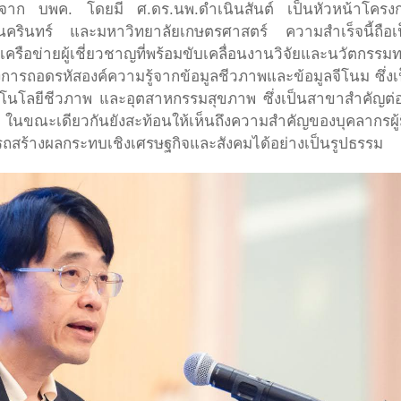
นุนจาก บพค. โดยมี ศ.ดร.นพ.ดำเนินสันต์ เป็นหัวหน้าโครงก
ินทร์ และมหาวิทยาลัยเกษตรศาสตร์ ความสำเร็จนี้ถือเป็
เครือข่ายผู้เชี่ยวชาญที่พร้อมขับเคลื่อนงานวิจัยและนวัต
งการถอดรหัสองค์ความรู้จากข้อมูลชีวภาพและข้อมูลจีโนม ซึ
ทคโนโลยีชีวภาพ และอุตสาหกรรมสุขภาพ ซึ่งเป็นสาขาสำคัญ
ะเดียวกันยังสะท้อนให้เห็นถึงความสำคัญของบุคลากรผู้มี
ารถสร้างผลกระทบเชิงเศรษฐกิจและสังคมได้อย่างเป็นรูปธรรม