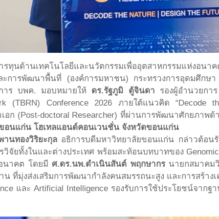
ัดการทุนด้านเทคโนโลยีและนวัตกรรมเพื่ออุตสาหกรรมแห่งอนาคต
และการพัฒนาพื้นที่ (องค์การมหาชน) กระทรวงการอุดมศึกษา
นวยการ บพค. มอบหมายให้
ดร.รัฐภูมิ ตู้จินดา
รองผู้อำนวยการ
work (TBRN) Conference 2026 ภายใต้แนวคิด “Decode th
ญาเอก (Post-doctoral Researcher) ที่ผ่านการพัฒนาศักยภาพ
์ ขอนแก่น โฮเทลแอนด์คอนเวนชั่น จังหวัดขอนแก่น
านทองวิริยะกุล
อธิการบดีมหาวิทยาลัยขอนแก่น กล่าวต้อนรับ
รวิจัยทั้งในและต่างประเทศ พร้อมสะท้อนบทบาทของ Genomi
่งอนาคต โดยมี
ศ.ดร.นพ.ดำเนินสันต์ พฤกษากร
นายกสมาคมวิ
น ที่มุ่งส่งเสริมการพัฒนากำลังคนสมรรถนะสูง และการสร้างเค
ience และ Artificial Intelligence รองรับการใช้ประโยชน์จา