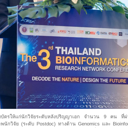
นียบัตรให้แก่นักวิจัยระดับหลังปริญญาเอก จำนวน 9 คน ท
พนักวิจัย (ระดับ Postdoc) ทางด้าน Genomics และ Bioinfor