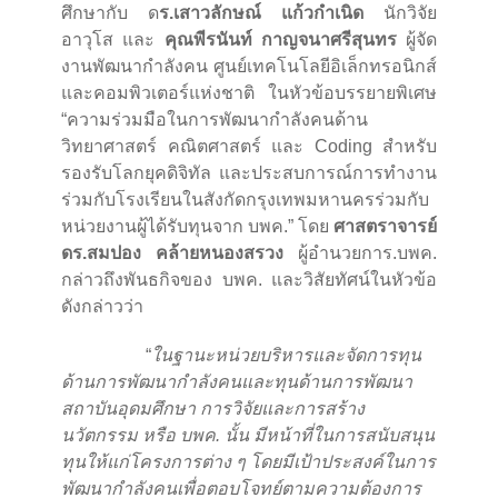
ศึกษากับ ด
ร.เสาวลักษณ์ แก้วกำเนิด
นักวิจัย
อาวุโส และ
คุณพีรนันท์ กาญจนาศรีสุนทร
ผู้จัด
งานพัฒนากำลังคน ศูนย์เทคโนโลยีอิเล็กทรอนิกส์
และคอมพิวเตอร์แห่งชาติ ในหัวข้อบรรยายพิเศษ
“ความร่วมมือในการพัฒนากำลังคนด้าน
วิทยาศาสตร์ คณิตศาสตร์ และ Coding สำหรับ
รองรับโลกยุคดิจิทัล และประสบการณ์การทำงาน
ร่วมกับโรงเรียนในสังกัดกรุงเทพมหานครร่วมกับ
หน่วยงานผู้ได้รับทุนจาก บพค.” โดย
ศาสตราจารย์
ดร.สมปอง คล้ายหนองสรวง
ผู้อำนวยการ.บพค.
กล่าวถึงพันธกิจของ บพค. และวิสัยทัศน์ในหัวข้อ
ดังกล่าวว่า
“
ในฐานะหน่วยบริหารและจัดการทุน
ด้านการพัฒนากำลังคนและทุนด้านการพัฒนา
สถาบันอุดมศึกษา การวิจัยและการสร้าง
นวัตกรรม หรือ บพค. นั้น มีหน้าที่ในการสนับสนุน
ทุนให้แก่โครงการต่าง ๆ โดยมีเป้าประสงค์ในการ
พัฒนากำลังคนเพื่อตอบโจทย์ตามความต้องการ